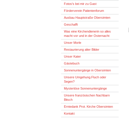
Fotos's bei mir zu Gast
Förderverein Patientenforum
Ausbau Hauptstraße Obersimten
Geschafft
Was eine Kirchendienerin so alles
macht vor und in der Osternacht
Unser Morle
Restaurierung alter Bilder
Unser Kater
Gästebuch
Sonnenuntergänge in Obersimten
Unsere Umgehung.Fluch oder
Segen?
Mysteriöse Sonnenuntergänge
Unsere französischen Nachbarn
Bitsch
Erntedank Prot. Kirche Obersimten
Kontakt